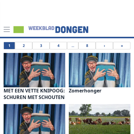
1
2
3
4
...
8
›
»
MET EEN VETTE KNIPOOG:
Zomerhonger
SCHUREN MET SCHOUTEN