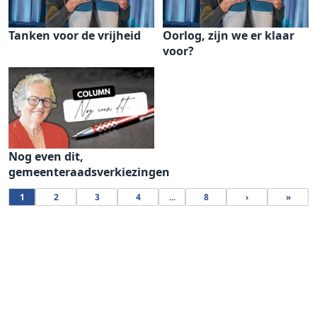
Tanken voor de vrijheid
Oorlog, zijn we er klaar
voor?
Nog even dit,
gemeenteraadsverkiezingen
1
2
3
4
...
8
›
»