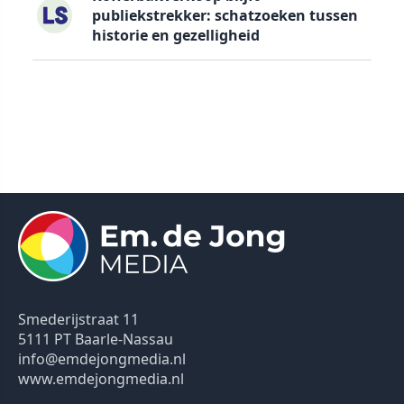
publiekstrekker: schatzoeken tussen
historie en gezelligheid
Smederijstraat 11
5111 PT Baarle-Nassau
info@emdejongmedia.nl
www.emdejongmedia.nl