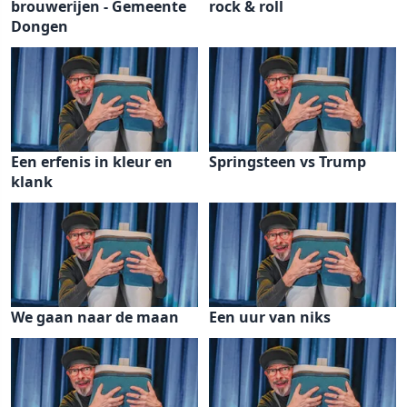
brouwerijen - Gemeente
rock & roll
Dongen
Een erfenis in kleur en
Springsteen vs Trump
klank
We gaan naar de maan
Een uur van niks