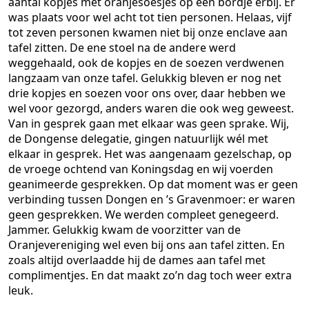
aantal kopjes met oranjesoesjes op een bordje erbij. Er
was plaats voor wel acht tot tien personen. Helaas, vijf
tot zeven personen kwamen niet bij onze enclave aan
tafel zitten. De ene stoel na de andere werd
weggehaald, ook de kopjes en de soezen verdwenen
langzaam van onze tafel. Gelukkig bleven er nog net
drie kopjes en soezen voor ons over, daar hebben we
wel voor gezorgd, anders waren die ook weg geweest.
Van in gesprek gaan met elkaar was geen sprake. Wij,
de Dongense delegatie, gingen natuurlijk wél met
elkaar in gesprek. Het was aangenaam gezelschap, op
de vroege ochtend van Koningsdag en wij voerden
geanimeerde gesprekken. Op dat moment was er geen
verbinding tussen Dongen en ’s Gravenmoer: er waren
geen gesprekken. We werden compleet genegeerd.
Jammer. Gelukkig kwam de voorzitter van de
Oranjevereniging wel even bij ons aan tafel zitten. En
zoals altijd overlaadde hij de dames aan tafel met
complimentjes. En dat maakt zo’n dag toch weer extra
leuk.