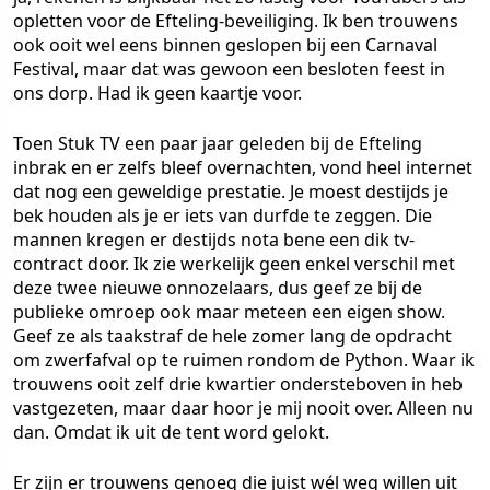
opletten voor de Efteling-beveiliging. Ik ben trouwens
ook ooit wel eens binnen geslopen bij een Carnaval
Festival, maar dat was gewoon een besloten feest in
ons dorp. Had ik geen kaartje voor.
Toen Stuk TV een paar jaar geleden bij de Efteling
inbrak en er zelfs bleef overnachten, vond heel internet
dat nog een geweldige prestatie. Je moest destijds je
bek houden als je er iets van durfde te zeggen. Die
mannen kregen er destijds nota bene een dik tv-
contract door. Ik zie werkelijk geen enkel verschil met
deze twee nieuwe onnozelaars, dus geef ze bij de
publieke omroep ook maar meteen een eigen show.
Geef ze als taakstraf de hele zomer lang de opdracht
om zwerfafval op te ruimen rondom de Python. Waar ik
trouwens ooit zelf drie kwartier ondersteboven in heb
vastgezeten, maar daar hoor je mij nooit over. Alleen nu
dan. Omdat ik uit de tent word gelokt.
Er zijn er trouwens genoeg die juist wél weg willen uit