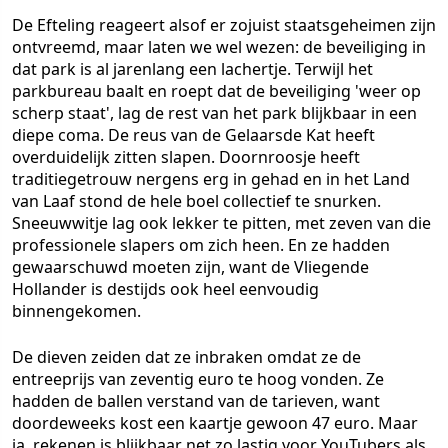
De Efteling reageert alsof er zojuist staatsgeheimen zijn
ontvreemd, maar laten we wel wezen: de beveiliging in
dat park is al jarenlang een lachertje. Terwijl het
parkbureau baalt en roept dat de beveiliging 'weer op
scherp staat', lag de rest van het park blijkbaar in een
diepe coma. De reus van de Gelaarsde Kat heeft
overduidelijk zitten slapen. Doornroosje heeft
traditiegetrouw nergens erg in gehad en in het Land
van Laaf stond de hele boel collectief te snurken.
Sneeuwwitje lag ook lekker te pitten, met zeven van die
professionele slapers om zich heen. En ze hadden
gewaarschuwd moeten zijn, want de Vliegende
Hollander is destijds ook heel eenvoudig
binnengekomen.
De dieven zeiden dat ze inbraken omdat ze de
entreeprijs van zeventig euro te hoog vonden. Ze
hadden de ballen verstand van de tarieven, want
doordeweeks kost een kaartje gewoon 47 euro. Maar
ja, rekenen is blijkbaar net zo lastig voor YouTubers als