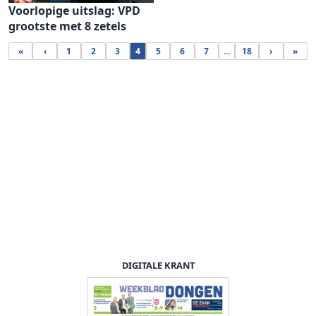
Voorlopige uitslag: VPD
grootste met 8 zetels
«
‹
1
2
3
4
5
6
7
...
18
›
»
DIGITALE KRANT