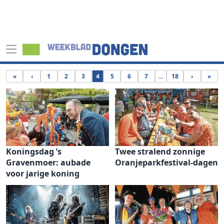
«
‹
1
2
3
4
5
6
7
...
18
›
»
Koningsdag ’s
Twee stralend zonnige
Gravenmoer: aubade
Oranjeparkfestival-dagen
voor jarige koning