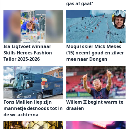
gas af gaat'
Isa Ligtvoet winnaar
Mogul skiër Mick Mekes
Skills Heroes Fashion
(15) neemt goud en zilver
Tailor 2025-2026
mee naar Dongen
Fons Mallien liep zijn
Willem II begint warm te
mannetje desnoods tot in
draaien
de wc achterna