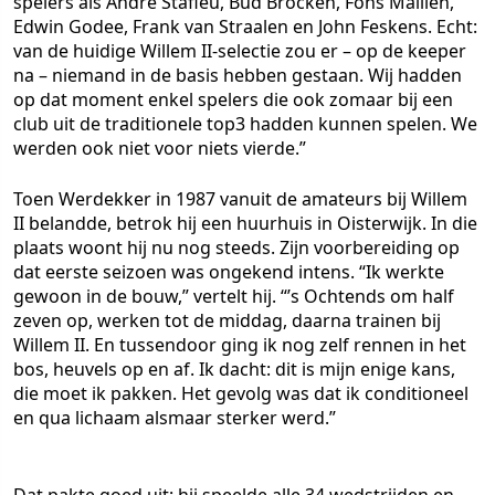
spelers als André Stafleu, Bud Brocken, Fons Mallien,
Edwin Godee, Frank van Straalen en John Feskens. Echt:
van de huidige Willem II-selectie zou er – op de keeper
na – niemand in de basis hebben gestaan. Wij hadden
op dat moment enkel spelers die ook zomaar bij een
club uit de traditionele top3 hadden kunnen spelen. We
werden ook niet voor niets vierde.”
Toen Werdekker in 1987 vanuit de amateurs bij Willem
II belandde, betrok hij een huurhuis in Oisterwijk. In die
plaats woont hij nu nog steeds. Zijn voorbereiding op
dat eerste seizoen was ongekend intens. “Ik werkte
gewoon in de bouw,” vertelt hij. “’s Ochtends om half
zeven op, werken tot de middag, daarna trainen bij
Willem II. En tussendoor ging ik nog zelf rennen in het
bos, heuvels op en af. Ik dacht: dit is mijn enige kans,
die moet ik pakken. Het gevolg was dat ik conditioneel
en qua lichaam alsmaar sterker werd.”