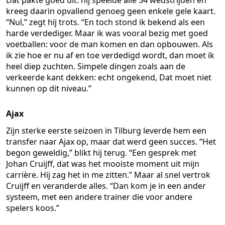
Dat pakte goed uit: hij speelde alle 34 wedstrijden en
kreeg daarin opvallend genoeg geen enkele gele kaart.
“Nul,” zegt hij trots. “En toch stond ik bekend als een
harde verdediger. Maar ik was vooral bezig met goed
voetballen: voor de man komen en dan opbouwen. Als
ik zie hoe er nu af en toe verdedigd wordt, dan moet ik
heel diep zuchten. Simpele dingen zoals aan de
verkeerde kant dekken: echt ongekend, Dat moet niet
kunnen op dit niveau.”
Ajax
Zijn sterke eerste seizoen in Tilburg leverde hem een
transfer naar Ajax op, maar dat werd geen succes. “Het
begon geweldig,” blikt hij terug. “Een gesprek met
Johan Cruijff, dat was het mooiste moment uit mijn
carrière. Hij zag het in me zitten.” Maar al snel vertrok
Cruijff en veranderde alles. “Dan kom je in een ander
systeem, met een andere trainer die voor andere
spelers koos.”