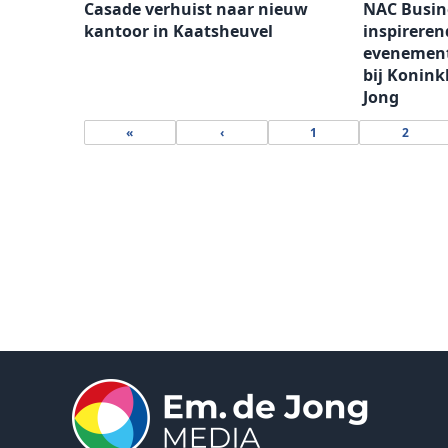
Casade verhuist naar nieuw
NAC Busine
kantoor in Kaatsheuvel
inspirere
evenemen
bij Konink
Jong
«
‹
1
2