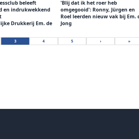
ssclub beleeft
'Blij dat ik het roer heb
nd en indrukwekkend
omgegooid': Ronny, Jürgen en
t
Roel leerden nieuw vak bij Em. 
lijke Drukkerij Em. de
Jong
3
4
5
›
»