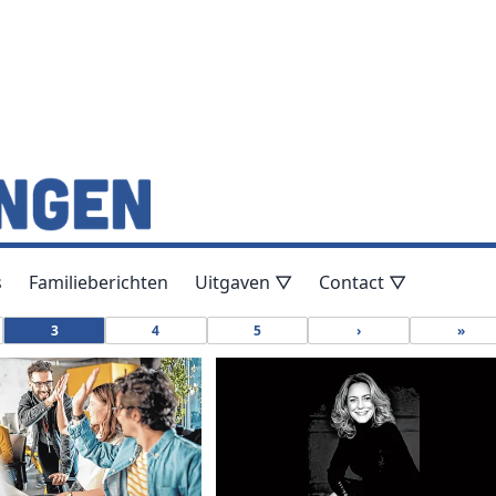
s
Familieberichten
Uitgaven ▽
Contact ▽
3
4
5
›
»