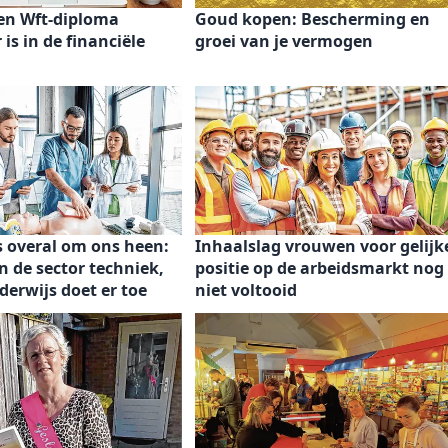
n Wft-diploma
Goud kopen: Bescherming en
is in de financiële
groei van je vermogen
s overal om ons heen:
Inhaalslag vrouwen voor gelijk
n de sector techniek,
positie op de arbeidsmarkt nog
derwijs doet er toe
niet voltooid