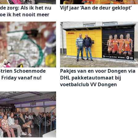
de zorg: Als ik het nu
Vijf jaar ‘Aan de deur geklopt’
doe ik het nooit meer
Strien Schoenmode
Pakjes van en voor Dongen via
k Friday vanaf nu!
DHL pakketautomaat bij
voetbalclub VV Dongen