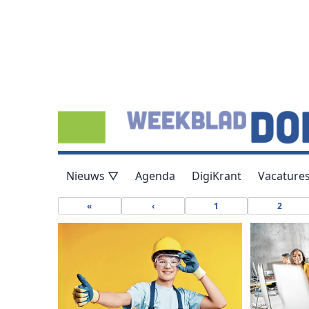
Nieuws ▽
Agenda
DigiKrant
Vacature
«
‹
1
2