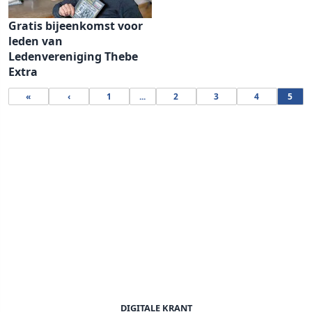
Gratis bijeenkomst voor
leden van
Ledenvereniging Thebe
Extra
«
‹
1
...
2
3
4
5
DIGITALE KRANT