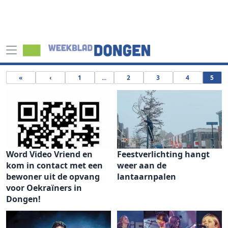
«
‹
1
...
2
3
4
5
Word Video Vriend en
Feestverlichting hangt
kom in contact met een
weer aan de
bewoner uit de opvang
lantaarnpalen
voor Oekraïners in
Dongen!