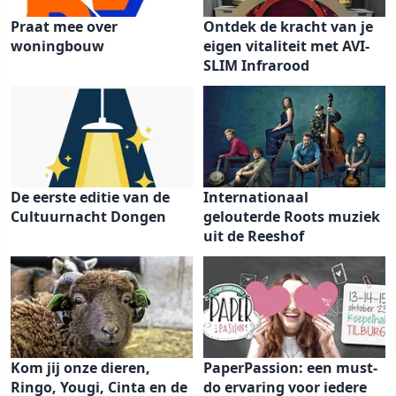
Praat mee over
Ontdek de kracht van je
woningbouw
eigen vitaliteit met AVI-
SLIM Infrarood
De eerste editie van de
Internationaal
Cultuurnacht Dongen
gelouterde Roots muziek
uit de Reeshof
Kom jij onze dieren,
PaperPassion: een must-
Ringo, Yougi, Cinta en de
do ervaring voor iedere