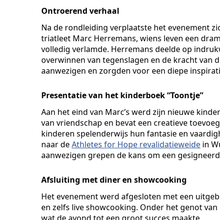
Ontroerend verhaal
Na de rondleiding verplaatste het evenement zi
triatleet Marc Herremans, wiens leven een dra
volledig verlamde. Herremans deelde op indruk
overwinnen van tegenslagen en de kracht van 
aanwezigen en zorgden voor een diepe inspirati
Presentatie van het kinderboek “Toontje”
Aan het eind van Marc’s werd zijn nieuwe kinde
van vriendschap en bevat een creatieve toevoe
kinderen spelenderwijs hun fantasie en vaardig
naar de
Athletes for Hope revalidatieweide
in Wu
aanwezigen grepen de kans om een gesigneerd
Afsluiting met diner en showcooking
Het evenement werd afgesloten met een uitgebre
en zelfs live showcooking. Onder het genot van
wat de avond tot een groot succes maakte.