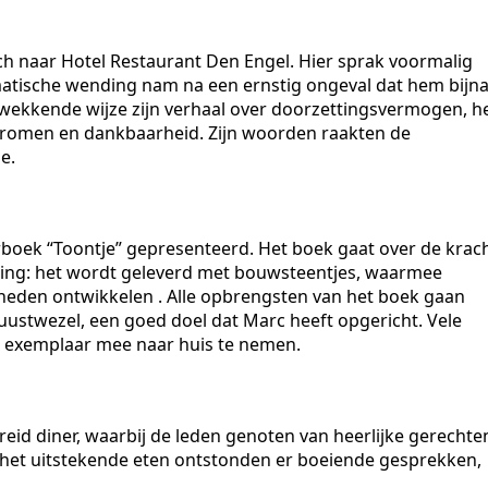
ch naar Hotel Restaurant Den Engel. Hier sprak voormalig
matische wending nam na een ernstig ongeval dat hem bijn
wekkende wijze zijn verhaal over doorzettingsvermogen, h
dromen en dankbaarheid. Zijn woorden raakten de
e.
rboek “Toontje” gepresenteerd. Het boek gaat over de krac
ging: het wordt geleverd met bouwsteentjes, waarmee
heden ontwikkelen . Alle opbrengsten van het boek gaan
ustwezel, een goed doel dat Marc heeft opgericht. Vele
 exemplaar mee naar huis te nemen.
id diner, waarbij de leden genoten van heerlijke gerechte
 het uitstekende eten ontstonden er boeiende gesprekken,