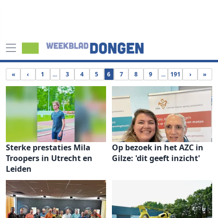
«
‹
1
...
3
4
5
6
7
8
9
...
191
›
»
Sterke prestaties Mila
Op bezoek in het AZC in
Troopers in Utrecht en
Gilze: 'dit geeft inzicht'
Leiden