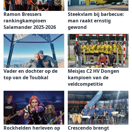
Ramon Bressers
Steekvlam bij barbecue:
rankingkampioen
man raakt ernstig
Salamander 2025-2026
gewond
Vader en dochter op de
Meisjes C2 HV Dongen
top van de Toubkal
kampioen van de
veldcompetitie
Rockhelden herleven op
Crescendo brengt