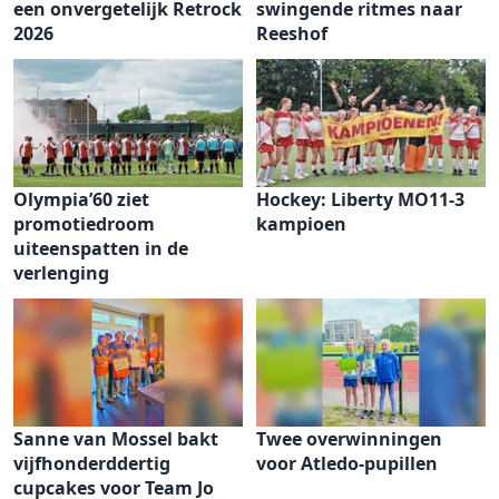
een onvergetelijk Retrock
swingende ritmes naar
2026
Reeshof
Olympia’60 ziet
Hockey: Liberty MO11-3
promotiedroom
kampioen
uiteenspatten in de
verlenging
Sanne van Mossel bakt
Twee overwinningen
vijfhonderddertig
voor Atledo-pupillen
cupcakes voor Team Jo