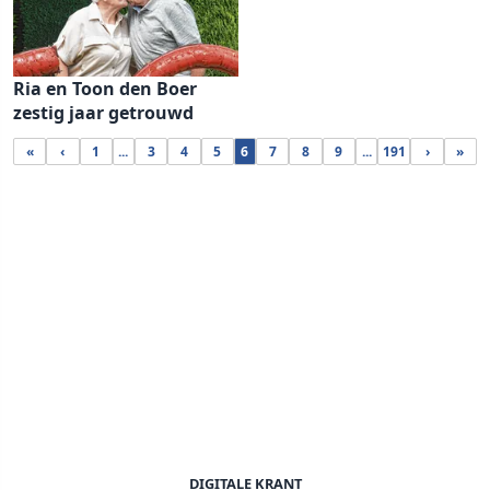
Ria en Toon den Boer
zestig jaar getrouwd
«
‹
1
...
3
4
5
6
7
8
9
...
191
›
»
DIGITALE KRANT