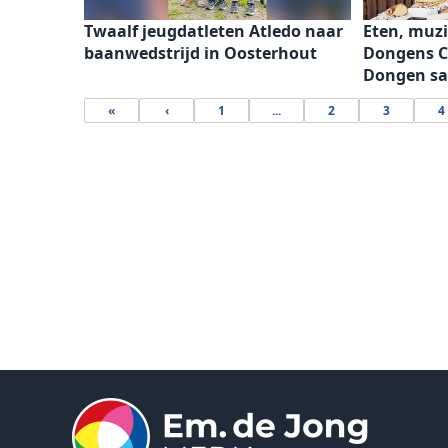
Twaalf jeugdatleten Atledo naar
Eten, muz
baanwedstrijd in Oosterhout
Dongens Cu
Dongen s
«
‹
1
...
2
3
4