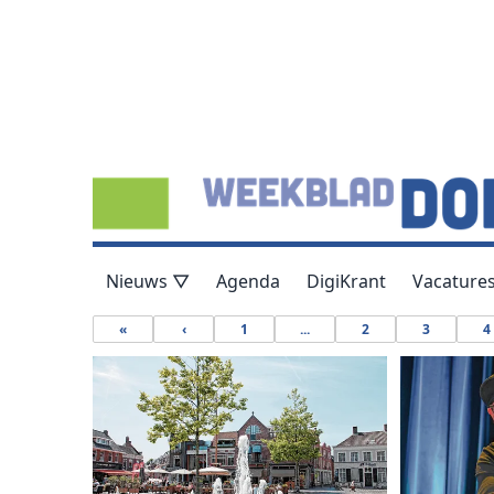
Nieuws ▽
Agenda
DigiKrant
Vacature
«
‹
1
...
2
3
4