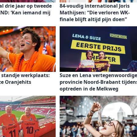
al drie jaar op tweede
84-voudig international Joris
IND: ‘Kan iemand mij
Mathijsen: “Die verloren WK-
finale blijft altijd pijn doen”
 standje werkplaats:
Suze en Lena vertegenwoordig
nze Oranjehits
provincie Noord-Brabant tijden
optreden in de Melkweg