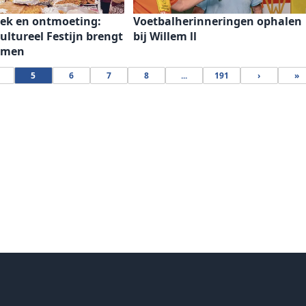
iek en ontmoeting:
Voetbalherinneringen ophalen
ltureel Festijn brengt
bij Willem ll
amen
5
6
7
8
...
191
›
»