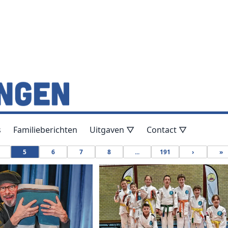
s
Familieberichten
Uitgaven ▽
Contact ▽
5
6
7
8
...
191
›
»