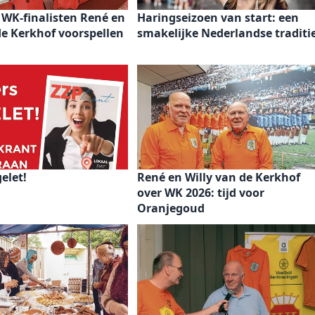
 WK-finalisten René en
Haringseizoen van start: een
de Kerkhof voorspellen
smakelijke Nederlandse traditi
elet!
René en Willy van de Kerkhof
over WK 2026: tijd voor
Oranjegoud