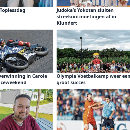
 Toplessdag
Judoka’s Yokoten sluiten
streekontmoetingen af in
Klundert
verwinning in Carole
Olympia Voetbalkamp weer ee
raceweekend
groot succes