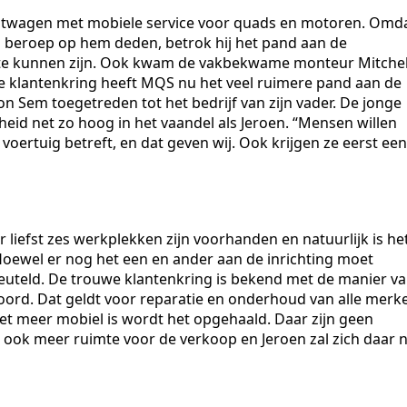
chtwagen met mobiele service voor quads en motoren. Omd
n beroep op hem deden, betrok hij het pand aan de
t te kunnen zijn. Ook kwam de vakbekwame monteur Mitche
 klantenkring heeft MQS nu het veel ruimere pand aan de
on Sem toegetreden tot het bedrijf van zijn vader. De jonge
kheid net zo hoog in het vaandel als Jeroen. “Mensen willen
 voertuig betreft, en dat geven wij. Ook krijgen ze eerst een
liefst zes werkplekken zijn voorhanden en natuurlijk is he
Hoewel er nog het een en ander aan de inrichting moet
euteld. De trouwe klantenkring is bekend met de manier v
woord. Dat geldt voor reparatie en onderhoud van alle merk
iet meer mobiel is wordt het opgehaald. Daar zijn geen
r ook meer ruimte voor de verkoop en Jeroen zal zich daar 