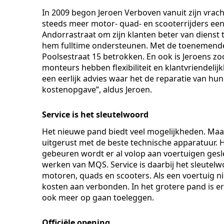
In 2009 begon Jeroen Verboven vanuit zijn vra
steeds meer motor- quad- en scooterrijders ee
Andorrastraat om zijn klanten beter van diens
hem fulltime ondersteunen. Met de toenemende
Poolsestraat 15 betrokken. En ook is Jeroens zo
monteurs hebben flexibiliteit en klantvriendelij
een eerlijk advies waar het de reparatie van hun
kostenopgave”, aldus Jeroen.
Service is het sleutelwoord
Het nieuwe pand biedt veel mogelijkheden. Maar 
uitgerust met de beste technische apparatuur. 
gebeuren wordt er al volop aan voertuigen gesl
werken van MQS. Service is daarbij het sleutel
motoren, quads en scooters. Als een voertuig n
kosten aan verbonden. In het grotere pand is e
ook meer op gaan toeleggen.
Officiële opening