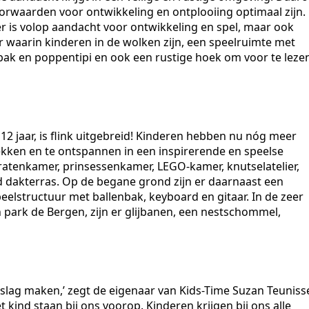
oorwaarden voor ontwikkeling en ontplooiing optimaal zijn.
r is volop aandacht voor ontwikkeling en spel, maar ook
er waarin kinderen in de wolken zijn, een speelruimte met
bak en poppentipi en ook een rustige hoek om voor te leze
12 jaar, is flink uitgebreid! Kinderen hebben nu nóg meer
kken en te ontspannen in een inspirerende en speelse
iratenkamer, prinsessenkamer, LEGO-kamer, knutselatelier,
gd dakterras. Op de begane grond zijn er daarnaast een
eelstructuur met ballenbak, keyboard en gitaar. In de zeer
 park de Bergen, zijn er glijbanen, een nestschommel,
sslag maken,’ zegt de eigenaar van Kids-Time Suzan Teuniss
t kind staan bij ons voorop. Kinderen krijgen bij ons alle