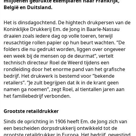
miljoenen gedrukte exemplaren naar Frankrijk,
België en Duitsland.
Het is dinsdagochtend. De hightech drukpersen van de
Koninklijke Drukkerij Em. de Jong in Baarle-Nassau
draaien zoals iedere dag op volle toeren, terwijl
reusachtige rollen papier op hun beurt wachten. ’’De
folders die nu gedrukt worden, liggen over ongeveer
een week bij de mensen op de deurmat’’, vertelt
technisch directeur Roel de Weerd tijdens een
rondleiding door het enorme pand van het grafische
bedrijf. Het drukwerk is bestemd voor ’’bekende
retailers’’. ’’Je zult begrijpen dat ik in de krant geen
namen ga noemen’’, zegt Roel, al tientallen jaren aan
het familiebedrijf verbonden.
Grootste retaildrukker
Sinds de oprichting in 1906 heeft Em. de Jong zich van
een bescheiden dorpsdrukkerij ontwikkeld tot de
grootste retaildrukker in Europa. Het bedrijf, gevestigd