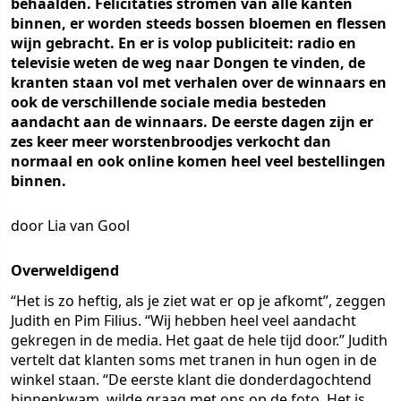
behaalden. Felicitaties stromen van alle kanten
binnen, er worden steeds bossen bloemen en flessen
wijn gebracht. En er is volop publiciteit: radio en
televisie weten de weg naar Dongen te vinden, de
kranten staan vol met verhalen over de winnaars en
ook de verschillende sociale media besteden
aandacht aan de winnaars. De eerste dagen zijn er
zes keer meer worstenbroodjes verkocht dan
normaal en ook online komen heel veel bestellingen
binnen.
door Lia van Gool
Overweldigend
“Het is zo heftig, als je ziet wat er op je afkomt”, zeggen
Judith en Pim Filius. “Wij hebben heel veel aandacht
gekregen in de media. Het gaat de hele tijd door.” Judith
vertelt dat klanten soms met tranen in hun ogen in de
winkel staan. “De eerste klant die donderdagochtend
binnenkwam, wilde graag met ons op de foto. Het is