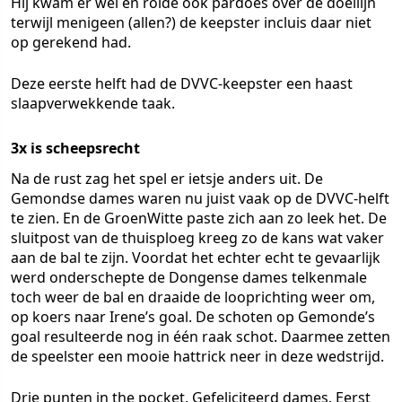
Hij kwam er wel en rolde ook pardoes over de doellijn
terwijl menigeen (allen?) de keepster incluis daar niet
op gerekend had.
Deze eerste helft had de DVVC-keepster een haast
slaapverwekkende taak.
3x is scheepsrecht
Na de rust zag het spel er ietsje anders uit. De
Gemondse dames waren nu juist vaak op de DVVC-helft
te zien. En de GroenWitte paste zich aan zo leek het. De
sluitpost van de thuisploeg kreeg zo de kans wat vaker
aan de bal te zijn. Voordat het echter echt te gevaarlijk
werd onderschepte de Dongense dames telkenmale
toch weer de bal en draaide de looprichting weer om,
op koers naar Irene’s goal. De schoten op Gemonde’s
goal resulteerde nog in één raak schot. Daarmee zetten
de speelster een mooie hattrick neer in deze wedstrijd.
Drie punten in the pocket. Gefeliciteerd dames. Eerst