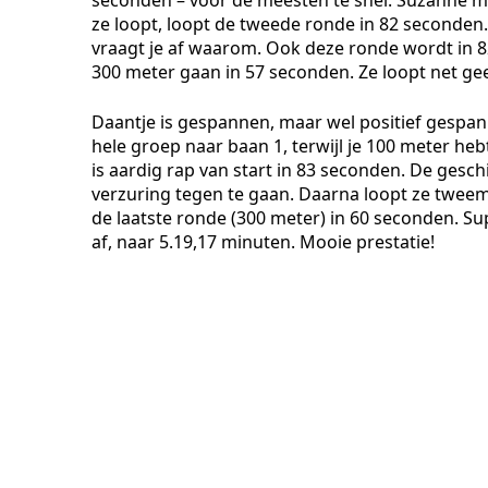
seconden – voor de meesten te snel. Suzanne m
ze loopt, loopt de tweede ronde in 82 seconden. 
vraagt je af waarom. Ook deze ronde wordt in 8
300 meter gaan in 57 seconden. Ze loopt net ge
Daantje is gespannen, maar wel positief gespanne
hele groep naar baan 1, terwijl je 100 meter he
is aardig rap van start in 83 seconden. De gesc
verzuring tegen te gaan. Daarna loopt ze tweem
de laatste ronde (300 meter) in 60 seconden. S
af, naar 5.19,17 minuten. Mooie prestatie!