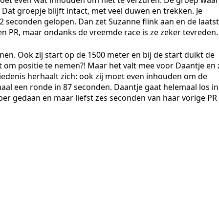
oet even wat inhouden om niet te verzuren. De groep waar
Dat groepje blijft intact, met veel duwen en trekken. Je
2 seconden gelopen. Dan zet Suzanne flink aan en de laats
en PR, maar ondanks de vreemde race is ze zeker tevreden.
n. Ook zij start op de 1500 meter en bij de start duikt de
bt om positie te nemen?! Maar het valt mee voor Daantje en 
hiedenis herhaalt zich: ook zij moet even inhouden om de
aal een ronde in 87 seconden. Daantje gaat helemaal los in
uper gedaan en maar liefst zes seconden van haar vorige PR