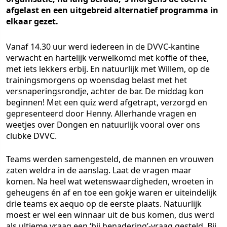
afgelast en een uitgebreid alternatief programma in
elkaar gezet.
Vanaf 14.30 uur werd iedereen in de DVVC-kantine
verwacht en hartelijk verwelkomd met koffie of thee,
met iets lekkers erbij. En natuurlijk met Willem, op de
trainingsmorgens op woensdag belast met het
versnaperingsrondje, achter de bar. De middag kon
beginnen! Met een quiz werd afgetrapt, verzorgd en
gepresenteerd door Henny. Allerhande vragen en
weetjes over Dongen en natuurlijk vooral over ons
clubke DVVC.
Teams werden samengesteld, de mannen en vrouwen
zaten weldra in de aanslag. Laat de vragen maar
komen. Na heel wat wetenswaardigheden, wroeten in
geheugens én af en toe een gokje waren er uiteindelijk
drie teams ex aequo op de eerste plaats. Natuurlijk
moest er wel een winnaar uit de bus komen, dus werd
als ultieme vraag een ‘bij benadering’-vraag gesteld. Bij