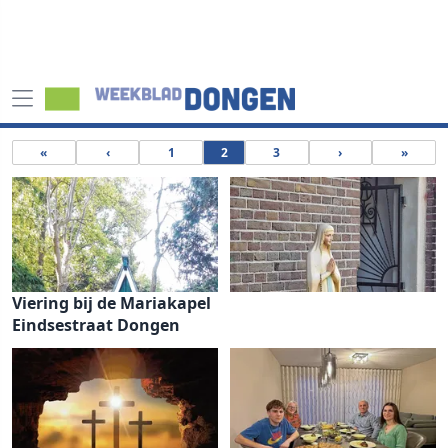
«
‹
1
2
3
›
»
Viering bij de Mariakapel
Eindsestraat Dongen