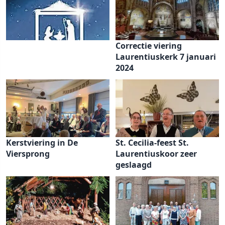
Correctie viering
Laurentiuskerk 7 januari
2024
Kerstviering in De
St. Cecilia-feest St.
Viersprong
Laurentiuskoor zeer
geslaagd