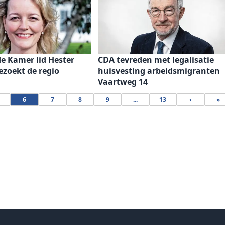
e Kamer lid Hester
CDA tevreden met legalisatie
zoekt de regio
huisvesting arbeidsmigranten
Vaartweg 14
6
7
8
9
...
13
›
»