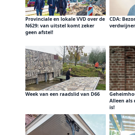
Provinciale en lokale VVD over de
CDA: Bezo
N629: van uitstel komt zeker
verdwijnen
geen afstel!
Week van een raadslid van D66
Geheimhou
Alleen als
is!