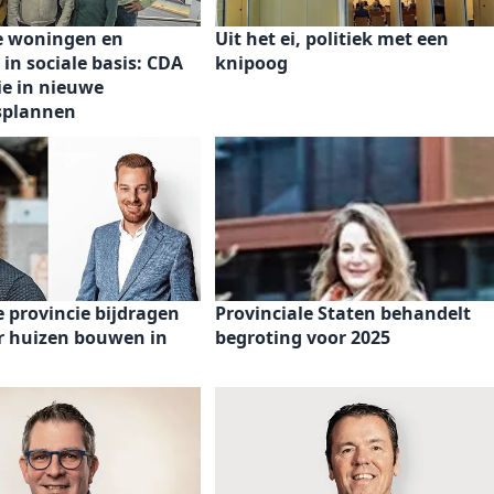
e woningen en
Uit het ei, politiek met een
 in sociale basis: CDA
knipoog
ie in nieuwe
splannen
 provincie bijdragen
Provinciale Staten behandelt
r huizen bouwen in
begroting voor 2025