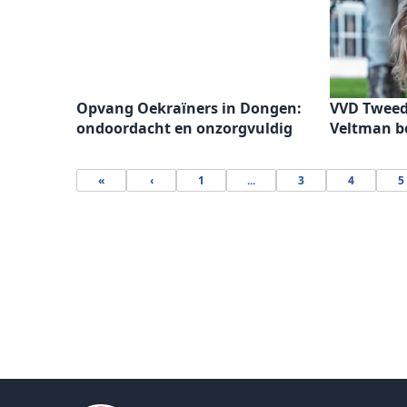
Opvang Oekraïners in Dongen:
VVD Tweed
ondoordacht en onzorgvuldig
Veltman be
«
‹
1
...
3
4
5