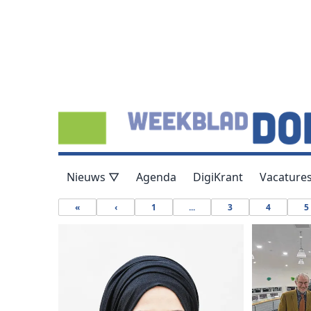
Nieuws ▽
Agenda
DigiKrant
Vacature
«
‹
1
...
3
4
5