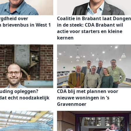
rgdheid over
Coalitie in Brabant laat Donge
 brievenbus in West 1
in de steek: CDA Brabant wil
actie voor starters en kleine
kernen
ding opleggen?
CDA blij met plannen voor
 dat echt noodzakelijk
nieuwe woningen in ’s
Gravenmoer