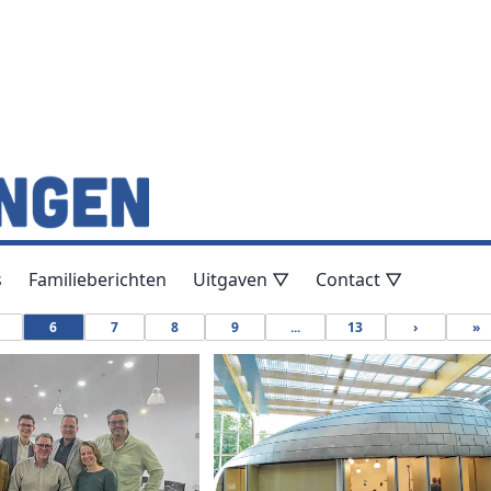
s
Familieberichten
Uitgaven ▽
Contact ▽
6
7
8
9
...
13
›
»