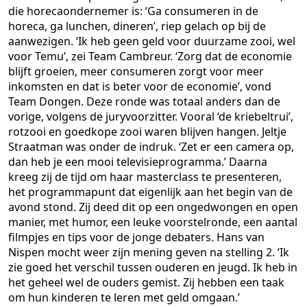
die horecaondernemer is: ‘Ga consumeren in de
horeca, ga lunchen, dineren’, riep gelach op bij de
aanwezigen. ‘Ik heb geen geld voor duurzame zooi, wel
voor Temu’, zei Team Cambreur. ‘Zorg dat de economie
blijft groeien, meer consumeren zorgt voor meer
inkomsten en dat is beter voor de economie’, vond
Team Dongen. Deze ronde was totaal anders dan de
vorige, volgens de juryvoorzitter. Vooral ‘de kriebeltrui’,
rotzooi en goedkope zooi waren blijven hangen. Jeltje
Straatman was onder de indruk. ‘Zet er een camera op,
dan heb je een mooi televisieprogramma.’ Daarna
kreeg zij de tijd om haar masterclass te presenteren,
het programmapunt dat eigenlijk aan het begin van de
avond stond. Zij deed dit op een ongedwongen en open
manier, met humor, een leuke voorstelronde, een aantal
filmpjes en tips voor de jonge debaters. Hans van
Nispen mocht weer zijn mening geven na stelling 2. ‘Ik
zie goed het verschil tussen ouderen en jeugd. Ik heb in
het geheel wel de ouders gemist. Zij hebben een taak
om hun kinderen te leren met geld omgaan.’