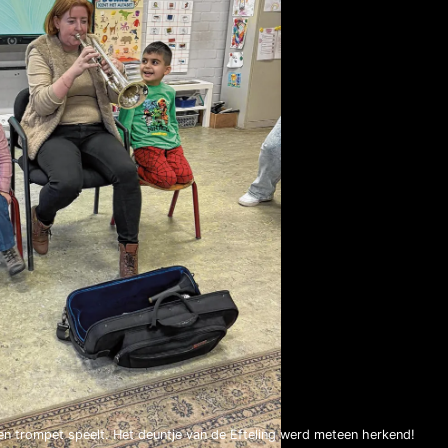
 een trompet speelt. Het deuntje van de Efteling werd meteen herkend!