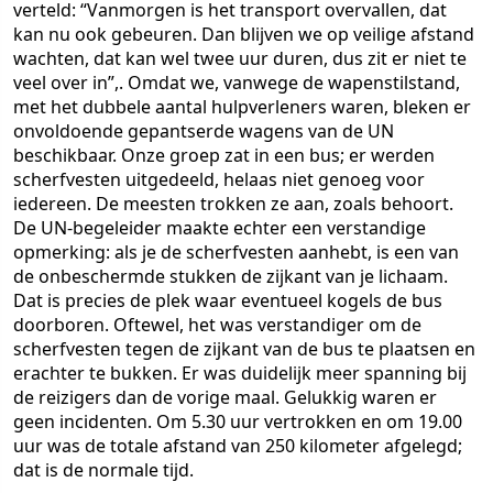
verteld: “Vanmorgen is het transport overvallen, dat
kan nu ook gebeuren. Dan blijven we op veilige afstand
wachten, dat kan wel twee uur duren, dus zit er niet te
veel over in”,. Omdat we, vanwege de wapenstilstand,
met het dubbele aantal hulpverleners waren, bleken er
onvoldoende gepantserde wagens van de UN
beschikbaar. Onze groep zat in een bus; er werden
scherfvesten uitgedeeld, helaas niet genoeg voor
iedereen. De meesten trokken ze aan, zoals behoort.
De UN-begeleider maakte echter een verstandige
opmerking: als je de scherfvesten aanhebt, is een van
de onbeschermde stukken de zijkant van je lichaam.
Dat is precies de plek waar eventueel kogels de bus
doorboren. Oftewel, het was verstandiger om de
scherfvesten tegen de zijkant van de bus te plaatsen en
erachter te bukken. Er was duidelijk meer spanning bij
de reizigers dan de vorige maal. Gelukkig waren er
geen incidenten. Om 5.30 uur vertrokken en om 19.00
uur was de totale afstand van 250 kilometer afgelegd;
dat is de normale tijd.