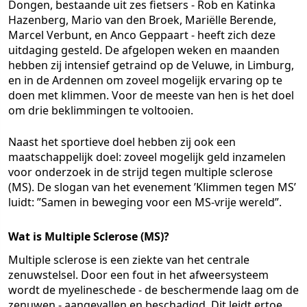
Dongen, bestaande uit zes fietsers - Rob en Katinka
Hazenberg, Mario van den Broek, Mariëlle Berende,
Marcel Verbunt, en Anco Geppaart - heeft zich deze
uitdaging gesteld. De afgelopen weken en maanden
hebben zij intensief getraind op de Veluwe, in Limburg,
en in de Ardennen om zoveel mogelijk ervaring op te
doen met klimmen. Voor de meeste van hen is het doel
om drie beklimmingen te voltooien.
Naast het sportieve doel hebben zij ook een
maatschappelijk doel: zoveel mogelijk geld inzamelen
voor onderzoek in de strijd tegen multiple sclerose
(MS). De slogan van het evenement ’Klimmen tegen MS’
luidt: ”Samen in beweging voor een MS-vrije wereld”.
Wat is Multiple Sclerose (MS)?
Multiple sclerose is een ziekte van het centrale
zenuwstelsel. Door een fout in het afweersysteem
wordt de myelineschede - de beschermende laag om de
zenuwen - aangevallen en beschadigd. Dit leidt ertoe