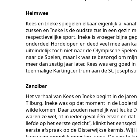
Heimwee
Kees en Ineke spiegelen elkaar eigenlijk al vanaf
zussen en Ineke is de oudste zus in een gezin 
respectievelijke sport. Ineke is vroeger bijna g
onderdeel Hordelopen en deed veel mee aan k
uiteindelijk toch niet naar de Olympische Spele
naar de Spelen, maar ik was te bezorgd om mijn
meer dan zestig jaar later. Kees was erg goed i
toenmalige Kartingcentrum aan de St. Josephstr
Zanzibar
Het verhaal van Kees en Ineke begint in de jare
Tilburg. Ineke was op dat moment in de Looiersb
wilde komen. Daar zouden namelijk wat leuke Dui
waren ze wel, of in ieder geval één ervan en dat
liefde op het eerste gezicht”, klinkt het eensg
eerste afspraak op de Oisterwijkse kermis. Wij
langzaam mogelijk moesten lopen. De eerste kus