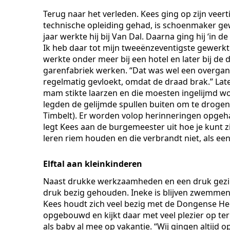
Terug naar het verleden. Kees ging op zijn veerti
technische opleiding gehad, is schoenmaker gew
jaar werkte hij bij Van Dal. Daarna ging hij ‘in
Ik heb daar tot mijn tweeënzeventigste gewerkt.
werkte onder meer bij een hotel en later bij de 
garenfabriek werken. “Dat was wel een overgang
regelmatig gevloekt, omdat de draad brak.” Later 
mam stikte laarzen en die moesten ingelijmd wor
legden de gelijmde spullen buiten om te droge
Timbelt). Er worden volop herinneringen opgeha
legt Kees aan de burgemeester uit hoe je kunt zi
leren riem houden en die verbrandt niet, als een 
Elftal aan kleinkinderen
Naast drukke werkzaamheden en een druk gezin
druk bezig gehouden. Ineke is blijven zwemmen 
Kees houdt zich veel bezig met de Dongense H
opgebouwd en kijkt daar met veel plezier op ter
als baby al mee op vakantie. “Wij gingen altijd 