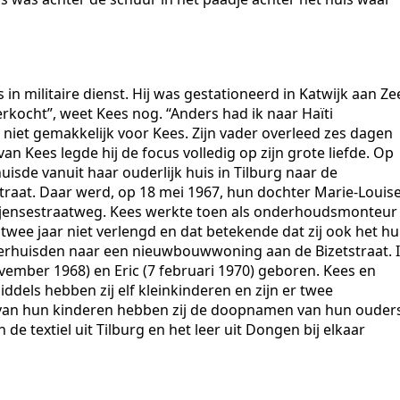
in militaire dienst. Hij was gestationeerd in Katwijk aan Ze
rkocht”, weet Kees nog. “Anders had ik naar Haïti
niet gemakkelijk voor Kees. Zijn vader overleed zes dagen
an Kees legde hij de focus volledig op zijn grote liefde. Op
isde vanuit haar ouderlijk huis in Tilburg naar de
raat. Daar werd, op 18 mei 1967, hun dochter Marie-Louis
Rijensestraatweg. Kees werkte toen als onderhoudsmonteur
twee jaar niet verlengd en dat betekende dat zij ook het hu
verhuisden naar een nieuwbouwwoning aan de Bizetstraat. 
ember 1968) en Eric (7 februari 1970) geboren. Kees en
ddels hebben zij elf kleinkinderen en zijn er twee
van hun kinderen hebben zij de doopnamen van hun ouder
n de textiel uit Tilburg en het leer uit Dongen bij elkaar