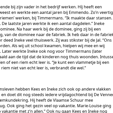
ende bij zijn vader in het bedrijf werken. Híj heeft een
eest en werkte een aantal jaren bij Emmendo. Zo’n veertig
 de riemen’ werken, bij Timmermans. “Ik maakte daar stansen.
 De laatste jaren werkte ik een aantal dagdelen.” Ineke
dominee. Na haar werk bij de dominee, ging zij bij een
, van de dominee naar de fabriek. Ik heb daar in de fabrie
deed Ineke veel thuiswerk. Zij was stikster bij de Jal. “Ons
den. Als wij uit school kwamen, hielpen wij mee en wij
n. Later werkte Ineke ook nog voor Timmermans (later
ald aan de tijd dat de kinderen nog thuis woonden. Intuss
en of een riem echt leer is. “Je kunt een vlammetje bij een
riem niet van echt leer is, verbrandt die wel.”
sleven hebben Kees en Ineke zich ook op andere vlakken
en doet dit nog steeds iedere vrijdagochtend bij De Venne
eemkundekring. Hij heeft de Vlaamse Schuur mee
ug. Ook ging het gezin veel op vakantie. Marie-Louise ging
op vakantie met z’n allen.” Ook nu gaan Kees en Ineke nog