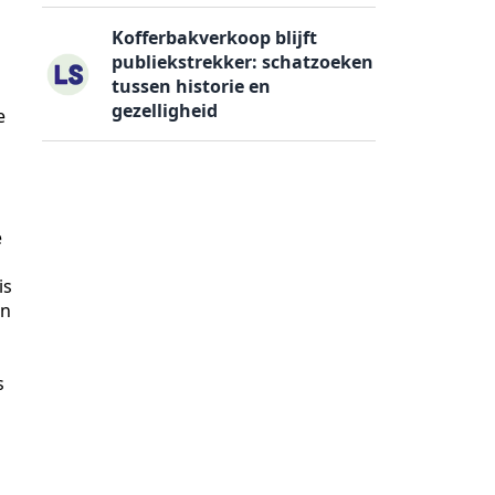
Kofferbakverkoop blijft
publiekstrekker: schatzoeken
tussen historie en
gezelligheid
e
e
is
In
s