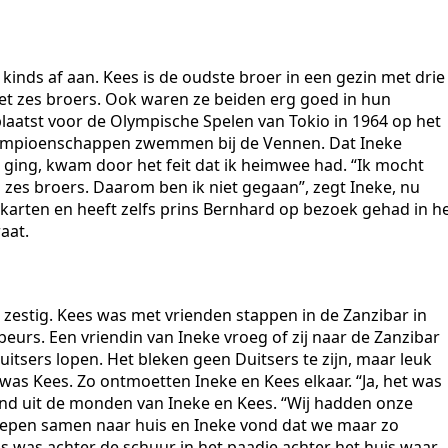
 kinds af aan. Kees is de oudste broer in een gezin met drie
met zes broers. Ook waren ze beiden erg goed in hun
eplaatst voor de Olympische Spelen van Tokio in 1964 op het
ampioenschappen zwemmen bij de Vennen. Dat Ineke
n ging, kwam door het feit dat ik heimwee had. “Ik mocht
 zes broers. Daarom ben ik niet gegaan”, zegt Ineke, nu
n karten en heeft zelfs prins Bernhard op bezoek gehad in h
aat.
n zestig. Kees was met vrienden stappen in de Zanzibar in
eurs. Een vriendin van Ineke vroeg of zij naar de Zanzibar
tsers lopen. Het bleken geen Duitsers te zijn, maar leuk
 was Kees. Zo ontmoetten Ineke en Kees elkaar. “Ja, het was
ezind uit de monden van Ineke en Kees. “Wij hadden onze
 liepen samen naar huis en Ineke vond dat we maar zo
 was achter de schuur in het paadje achter het huis waar