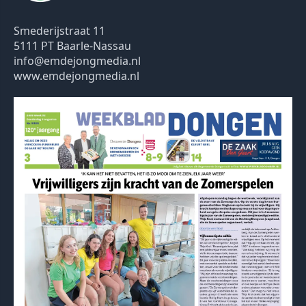
Smederijstraat 11
5111 PT Baarle-Nassau
info@emdejongmedia.nl
www.emdejongmedia.nl