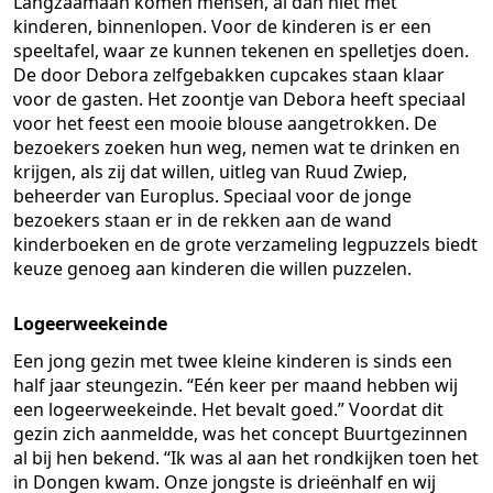
Langzaamaan komen mensen, al dan niet met
kinderen, binnenlopen. Voor de kinderen is er een
speeltafel, waar ze kunnen tekenen en spelletjes doen.
De door Debora zelfgebakken cupcakes staan klaar
voor de gasten. Het zoontje van Debora heeft speciaal
voor het feest een mooie blouse aangetrokken. De
bezoekers zoeken hun weg, nemen wat te drinken en
krijgen, als zij dat willen, uitleg van Ruud Zwiep,
beheerder van Europlus. Speciaal voor de jonge
bezoekers staan er in de rekken aan de wand
kinderboeken en de grote verzameling legpuzzels biedt
keuze genoeg aan kinderen die willen puzzelen.
Logeerweekeinde
Een jong gezin met twee kleine kinderen is sinds een
half jaar steungezin. “Eén keer per maand hebben wij
een logeerweekeinde. Het bevalt goed.” Voordat dit
gezin zich aanmeldde, was het concept Buurtgezinnen
al bij hen bekend. “Ik was al aan het rondkijken toen het
in Dongen kwam. Onze jongste is drieënhalf en wij