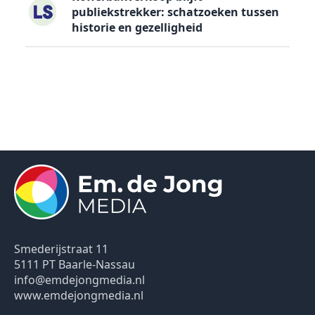
publiekstrekker: schatzoeken tussen
historie en gezelligheid
Smederijstraat 11
5111 PT Baarle-Nassau
info@emdejongmedia.nl
www.emdejongmedia.nl