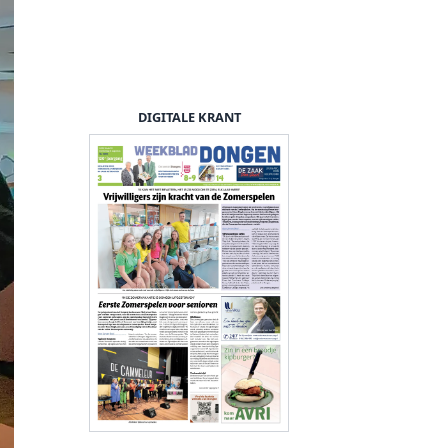
DIGITALE KRANT
Een winkelwagen vol speelg