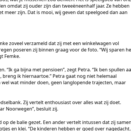
len omdat zij ouder zijn dan tweeëneenhalf jaar. Ze hebben
t meer zijn. Dat is mooi, wij geven dat speelgoed dan aan
ke zoveel verzameld dat zij met een winkelwagen vol
gen poseren zij binnen graag voor de foto. “Wij sparen he
egt Femke.
 “Ik ga bijna met pensioen”, zegt Petra. “Ik ben spullen a
, breng ik hiernaartoe.” Petra gaat nog niet helemaal
a wel wat minder doen, geen langlopende trajecten, maar
edselbank. Zij vertelt enthousiast over alles wat zij doet.
ar Noorwegen”, besluit zij.
op de balie gezet. Een ander vertelt intussen dat zij same
tjes en klei. “De kinderen hebben er goed over nagedacht.