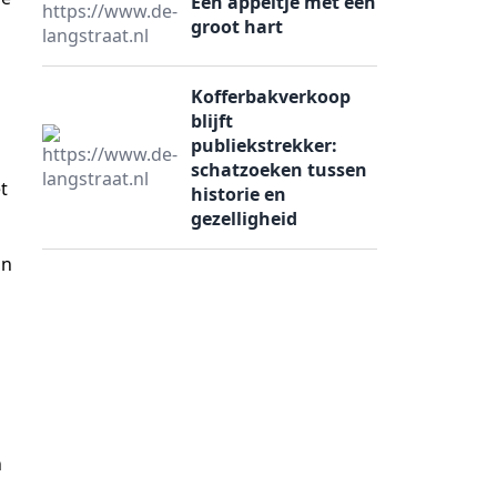
Een appeltje met een
groot hart
Kofferbakverkoop
blijft
publiekstrekker:
schatzoeken tussen
t
historie en
gezelligheid
an
n