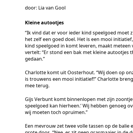
door: Lia van Gool
Kleine autootjes
“Ik vind dat er voor ieder kind speelgoed moet
het zelf een goed doel. Het is een mooi initiatie
kind speelgoed in komt leveren, maakt meteen 
vertelt: “Er stond een bak met kleine autootjes t
gedaan.”
Charlotte komt uit Oosterhout. “Wij doen op onze
is trouwens een mooi initiatief!” Charlotte bren
mee terug.
Gijs Verbunt komt binnenlopen met zijn zoontje.
speelgoed kan hierheen.’ Wij hebben genoeg ove
wij moeten toch opruimen.”
Een mevrouw zet twee volle tassen op de balie 
grote doos. “Nee, er zit geen grasmaaier in de 