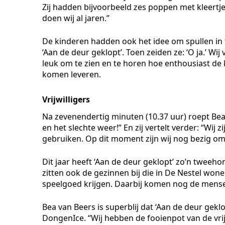
Zij hadden bijvoorbeeld zes poppen met kleertje
doen wij al jaren.”
De kinderen hadden ook het idee om spullen in t
‘Aan de deur geklopt’. Toen zeiden ze: ‘O ja.’ Wi
leuk om te zien en te horen hoe enthousiast de k
komen leveren.
Vrijwilligers
Na zevenendertig minuten (10.37 uur) roept Bea
en het slechte weer!” En zij vertelt verder: “Wij 
gebruiken. Op dit moment zijn wij nog bezig om 
Dit jaar heeft ‘Aan de deur geklopt’ zo’n tweeh
zitten ook de gezinnen bij die in De Nestel wonen
speelgoed krijgen. Daarbij komen nog de mense
Bea van Beers is superblij dat ‘Aan de deur geklop
DongenIce. “Wij hebben de fooienpot van de vrij