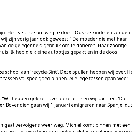
 zijn. Het is zonde om weg te doen. Ook de kinderen vonden
f, wij zijn vorig jaar ook geweest.” De moeder die met haar
van de gelegenheid gebruik om te doneren. Haar zoontje
huis. Ik heb die kleine autootjes gepakt en in de doos
 school aan ‘recycle-Sint’. Deze spullen hebben wij over. H
gt tassen vol speelgoed binnen. Alle lege tassen gaan weer
 “Wij hebben gelezen over deze actie en wij dachten: ‘Dat
r. Bovendien gaan wij 1 januari emigreren naar Spanje, du
en gaat vervolgens weer weg. Michiel komt binnen met een
doos, wat je misschien zou denken. Het is speelgoed van on