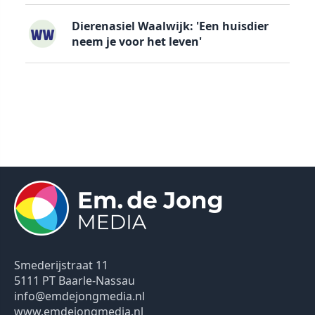
Dierenasiel Waalwijk: 'Een huisdier
neem je voor het leven'
Smederijstraat 11
5111 PT Baarle-Nassau
info@emdejongmedia.nl
www.emdejongmedia.nl