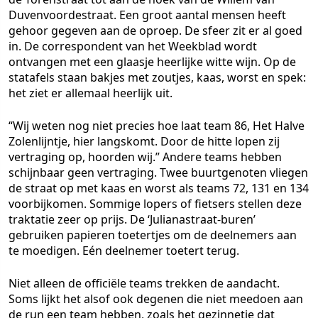
Duvenvoordestraat. Een groot aantal mensen heeft
gehoor gegeven aan de oproep. De sfeer zit er al goed
in. De correspondent van het Weekblad wordt
ontvangen met een glaasje heerlijke witte wijn. Op de
statafels staan bakjes met zoutjes, kaas, worst en spek:
het ziet er allemaal heerlijk uit.
“Wij weten nog niet precies hoe laat team 86, Het Halve
Zolenlijntje, hier langskomt. Door de hitte lopen zij
vertraging op, hoorden wij.” Andere teams hebben
schijnbaar geen vertraging. Twee buurtgenoten vliegen
de straat op met kaas en worst als teams 72, 131 en 134
voorbijkomen. Sommige lopers of fietsers stellen deze
traktatie zeer op prijs. De ‘Julianastraat-buren’
gebruiken papieren toetertjes om de deelnemers aan
te moedigen. Eén deelnemer toetert terug.
Niet alleen de officiële teams trekken de aandacht.
Soms lijkt het alsof ook degenen die niet meedoen aan
de run een team hebben, zoals het gezinnetje dat