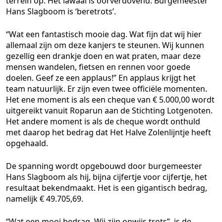
terrein op. Het lawaai is oorverdovend. Burgemeester
Hans Slagboom is ‘beretrots’.
“Wat een fantastisch mooie dag. Wat fijn dat wij hier
allemaal zijn om deze kanjers te steunen. Wij kunnen
gezellig een drankje doen en wat praten, maar deze
mensen wandelen, fietsen en rennen voor goede
doelen. Geef ze een applaus!” En applaus krijgt het
team natuurlijk. Er zijn even twee officiële momenten.
Het ene moment is als een cheque van € 5.000,00 wordt
uitgereikt vanuit Roparun aan de Stichting Lotgenoten.
Het andere moment is als de cheque wordt onthuld
met daarop het bedrag dat Het Halve Zolenlijntje heeft
opgehaald.
De spanning wordt opgebouwd door burgemeester
Hans Slagboom als hij, bijna cijfertje voor cijfertje, het
resultaat bekendmaakt. Het is een gigantisch bedrag,
namelijk € 49.705,69.
“Wat een mooi bedrag. Wij zijn onwijs trots”, is de