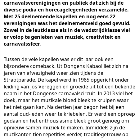
carnavalsverenigingen en publiek dat zich bij de
diverse podia en horecagelegenheden verzamelde.
Met 25 deelnemende kapellen en nog eens 22
verenigingen was het deelnemersveld goed gevuld.
Zowel in de leutklasse als in de wedstrijdklasse viel
er volop te genieten van muziek, creativiteit en
carnavalssfeer.
Tussen de vele kapellen was er dit jaar ook een
bijzondere comeback. Ut Dongens Kabaol liet zich na
jaren van afwezigheid weer zien tijdens de
Straotparade. De kapel werd in 1985 opgericht onder
leiding van Jos Vereggen en groeide uit tot een bekende
naam in het Dongense carnavalscircuit. In 2013 viel het
doek, maar het muzikale bloed bleek te kruipen waar
het niet gaan kan. Na dertien jaar begon het bij een
aantal oud-leden weer te kriebelen. Er werd een oproep
gedaan en het enthousiasme bleek groot genoeg om
opnieuw samen muziek te maken. Inmiddels zijn de
muzikanten tien repetities verder, traditiegetrouw op