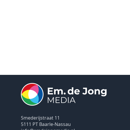
Smederijstraat 11
5111 PT Baarle-Nassau