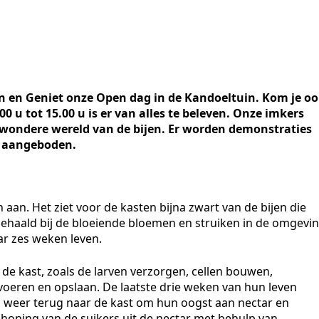
 en Geniet onze Open dag in de Kandoeltuin. Kom je o
0 u tot 15.00 u is er van alles te beleven. Onze imkers
e wondere wereld van de bijen. Er worden demonstraties
n aangeboden.
aan. Het ziet voor de kasten bijna zwart van de bijen die
ehaald bij de bloeiende bloemen en struiken in de omgevin
ar zes weken leven.
 de kast, zoals de larven verzorgen, cellen bouwen,
oeren en opslaan. De laatste drie weken van hun leven
n weer terug naar de kast om hun oogst aan nectar en
n honing van de suikers uit de nectar met behulp van