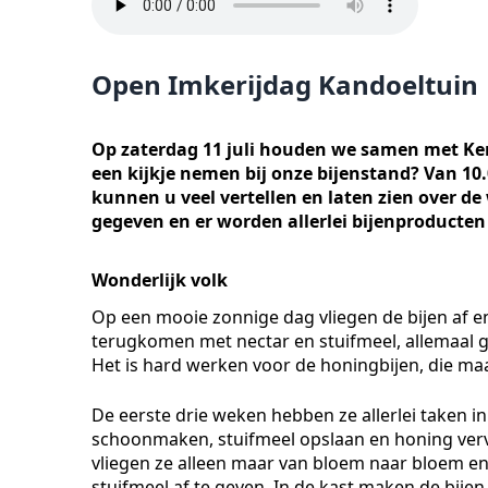
Open Imkerijdag Kandoeltuin
Op zaterdag 11 juli houden we samen met Ken
een kijkje nemen bij onze bijenstand? Van 10.0
kunnen u veel vertellen en laten zien over d
gegeven en er worden allerlei bijenproducte
Wonderlijk volk
Op een mooie zonnige dag vliegen de bijen af en 
terugkomen met nectar en stuifmeel, allemaal g
Het is hard werken voor de honingbijen, die ma
De eerste drie weken hebben ze allerlei taken in
schoonmaken, stuifmeel opslaan en honing verv
vliegen ze alleen maar van bloem naar bloem e
stuifmeel af te geven. In de kast maken de bije