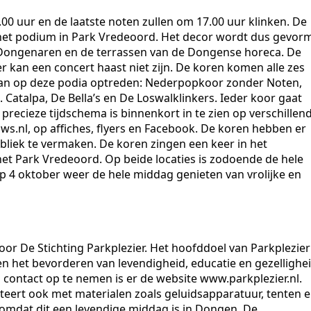
0 uur en de laatste noten zullen om 17.00 uur klinken. De
n het podium in Park Vredeoord. Het decor wordt dus gevor
ongenaren en de terrassen van de Dongense horeca. De
r kan een concert haast niet zijn. De koren komen alle zes
an op deze podia optreden: Nederpopkoor zonder Noten,
Catalpa, De Bella’s en De Loswalklinkers. Ieder koor gaat
 precieze tijdschema is binnenkort in te zien op verschillen
.nl, op affiches, flyers en Facebook. De koren hebben er
bliek te vermaken. De koren zingen een keer in het
het Park Vredeoord. Op beide locaties is zodoende de hele
 4 oktober weer de hele middag genieten van vrolijke en
 De Stichting Parkplezier. Het hoofddoel van Parkplezier
 het bevorderen van levendigheid, educatie en gezellighe
 contact op te nemen is er de website www.parkplezier.nl.
liteert ook met materialen zoals geluidsapparatuur, tenten 
omdat dit een levendige middag is in Dongen. De