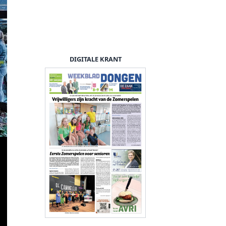
DIGITALE KRANT
Het podium op het