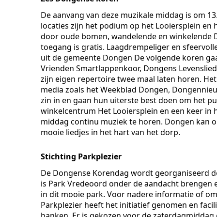
De aanvang van deze muzikale middag is om 13.0
locaties zijn het podium op het Looiersplein e
door oude bomen, wandelende en winkelende D
toegang is gratis. Laagdrempeliger en sfeervolle
uit de gemeente Dongen De volgende koren ga
Vrienden Smartlappenkoor, Dongens Levenslied. 
zijn eigen repertoire twee maal laten horen. Het
media zoals het Weekblad Dongen, Dongennieuws
zin in en gaan hun uiterste best doen om het pu
winkelcentrum Het Looiersplein en een keer in 
middag continu muziek te horen. Dongen kan op
mooie liedjes in het hart van het dorp.
Stichting Parkplezier
De Dongense Korendag wordt georganiseerd door
is Park Vredeoord onder de aandacht brengen en
in dit mooie park. Voor nadere informatie of om
Parkplezier heeft het initiatief genomen en faci
banken. Er is gekozen voor de zaterdagmiddag 