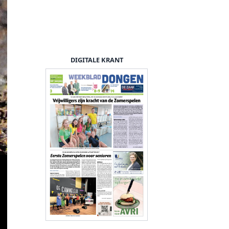
DIGITALE KRANT
Samen genieten is 