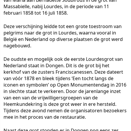
van Maria aan Bernadette Soubirous in de grot van
Massabielle, nabij Lourdes, in de periode van 11
februari 1858 tot 16 juli 1858.
Deze verschijning leidde tot een grote toestroom van
pelgrims naar de grot in Lourdes, waarna vooral in
België en Nederland op diverse plaatsen de grot werd
nagebouwd.
De oudste en mogelijk ook de eerste Lourdesgrot van
Nederland staat in Dongen. Dit is de grot bij het
kerkhof van de zusters Franciscanessen. Deze dateert
van vóór 1878 en bleek tijdens ‘Een tocht langs de
iconen en symbolen’ op Open Monumentendag in 2016
in slechte staat te verkeren. Door de jarenlange inzet
van een van de vrijwilligersgroepen van de
Heemkundekring is deze grot weer in ere hersteld.
Tijdens deze avond nemen de organisatoren bezoekers
mee in het proces van de restauratie.
Naast deze grot stonden er in Dongen nog eens zes,