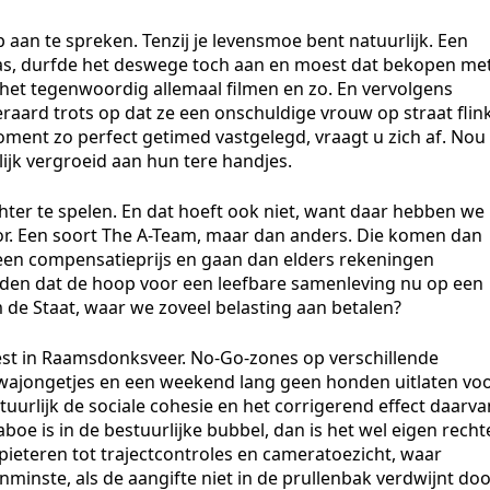
p aan te spreken. Tenzij je levensmoe bent natuurlijk. Een
was, durfde het deswege toch aan en moest dat bekopen me
 het tegenwoordig allemaal filmen en zo. En vervolgens
eraard trots op dat ze een onschuldige vrouw op straat flin
ment zo perfect getimed vastgelegd, vraagt u zich af. Nou
elijk vergroeid aan hun tere handjes.
hter te spelen. En dat hoeft ook niet, want daar hebben we
r. Een soort The A-Team, maar dan anders. Die komen dan
een compensatieprijs en gaan dan elders rekeningen
oorden dat de hoop voor een leefbare samenleving nu op een
m de Staat, waar we zoveel belasting aan betalen?
st in Raamsdonksveer. No-Go-zones op verschillende
wajongetjes en een weekend lang geen honden uitlaten vo
uurlijk de sociale cohesie en het corrigerend effect daarva
taboe is in de bestuurlijke bubbel, dan is het wel eigen recht
rpieteren tot trajectcontroles en cameratoezicht, waar
nminste, als de aangifte niet in de prullenbak verdwijnt do