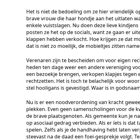
Het is niet de bedoeling om ze hier vriendelijk o
brave vrouw die haar hondje aan het uitlaten 
enkele vuistslagen. Nu doen deze lieve kindjens
posten ze het op de socials, want ze gaan er uit
klappen hebben verkocht. Hoe krijgen ze dat mo
dat is niet zo moeilijk, de mobieltjes zitten nam
Verenaren zijn te bescheiden om voor eigen rec
heden ten dage weer een andere vereniging voo
een bezoekje brengen, verkopen klapjes tegen 
rechtzetten. Het is toch te belachelijk voor w
stel hooligans is gevestigd. Waar is in godsnaa
Nu is er een noodverordening van kracht gewee
plekken. Even geen samenscholingen voor de k
de brave plaatsgenoten. Als gemeente kun je nat
op asociaal gedrag verbieden. Als er íets is dat 
spelen. Zelfs als je de handhaving hebt laten ve
steevast na de daad een foei-gesprekje volgt. Te