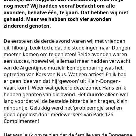
nog meer? Wij hadden vooraf bedacht om alle
avonden, behalve één, te gaan. Dat hebben wij niet
gehaald. Maar we hebben toch vier avonden
zinderend genoten.
De eerste en de derde avond waren wij met vrienden
uit Tilburg. Leuk toch, dat die stedelingen naar Dongen
moeten komen om te genieten! Beide avonden waren
een succes, hoewel wij allemaal meer hadden verwacht
van de Argentijnse muziek. Een openbaring was het
optreden van Kars van Nus. Wat een artiest! En ik had
er geen idee van dat hij ‘gewoon’ uit Klein-Dongen-
Vaart komt! Weer wat geleerd deze zomer. Hans en ik
hebben genoten van die avond. Het duurde alleen wel
lang voordat wij de bestelde bitterballen kregen, klein
minpuntje. Gelukkig werd het ‘probleempje’ snel en
goed opgelost door medewerkers van Park 126.
Complimenten!
Het was leuk om te zien dat de familie van de Dongense