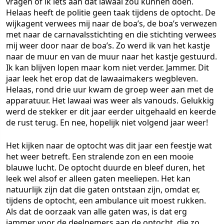
vragen of ik iets aan dat lawaai zou kunnen doen.
Helaas heeft de politie geen taak tijdens de optocht. De
wijkagent verwees mij naar de boa’s, de boa’s verwezen
met naar de carnavalsstichting en die stichting verwees
mij weer door naar de boa’s. Zo werd ik van het kastje
naar de muur en van de muur naar het kastje gestuurd.
Ik kan blijven lopen maar kom niet verder. Jammer. Dit
jaar leek het erop dat de lawaaimakers wegbleven.
Helaas, rond drie uur kwam de groep weer aan met de
apparatuur. Het lawaai was weer als vanouds. Gelukkig
werd de stekker er dit jaar eerder uitgehaald en keerde
de rust terug. En nee, hopelijk niet volgend jaar weer!
Het kijken naar de optocht was dit jaar een feestje wat
het weer betreft. Een stralende zon en een mooie
blauwe lucht. De optocht duurde en bleef duren, het
leek wel alsof er alleen gaten meeliepen. Het kan
natuurlijk zijn dat die gaten ontstaan zijn, omdat er,
tijdens de optocht, een ambulance uit moest rukken.
Als dat de oorzaak van alle gaten was, is dat erg
jammer voor de deelnemers aan de optocht, die zo