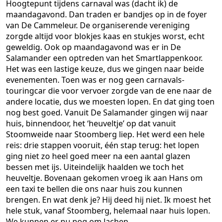
Hoogtepunt tijdens carnaval was (dacht ik) de
maandagavond. Dan traden er bandjes op in de foyer
van De Cammeleur. De organiserende vereniging
zorgde altijd voor blokjes kaas en stukjes worst, echt
geweldig. Ook op maandagavond was er in De
Salamander een optreden van het Smartlappenkoor.
Het was een lastige keuze, dus we gingen naar beide
evenementen. Toen was er nog geen carnavals-
touringcar die voor vervoer zorgde van de ene naar de
andere locatie, dus we moesten lopen. En dat ging toen
nog best goed. Vanuit De Salamander gingen wij naar
huis, binnendoor, het ‘heuveltje’ op dat vanuit
Stoomweide naar Stoomberg liep. Het werd een hele
reis: drie stappen vooruit, één stap terug: het lopen
ging niet zo heel goed meer na een aantal glazen
bessen met ijs. Uiteindelijk haalden we toch het
heuveltje. Bovenaan gekomen vroeg ik aan Hans om
een taxi te bellen die ons naar huis zou kunnen
brengen. En wat denk je? Hij deed hij niet. Ik moest het
hele stuk, vanaf Stoomberg, helemaal naar huis lopen.
We kunnen er nu nog om lachen.