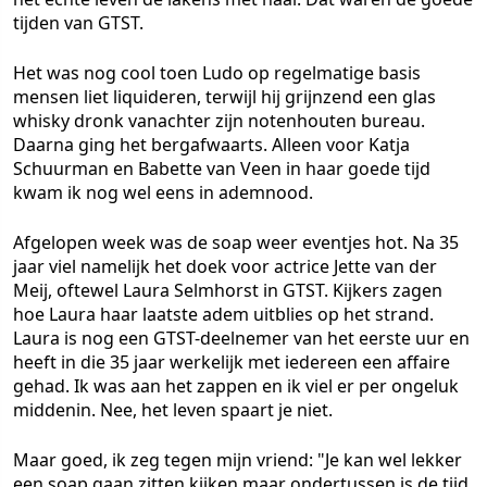
tijden van GTST.
Het was nog cool toen Ludo op regelmatige basis
mensen liet liquideren, terwijl hij grijnzend een glas
whisky dronk vanachter zijn notenhouten bureau.
Daarna ging het bergafwaarts. Alleen voor Katja
Schuurman en Babette van Veen in haar goede tijd
kwam ik nog wel eens in ademnood.
Afgelopen week was de soap weer eventjes hot. Na 35
jaar viel namelijk het doek voor actrice Jette van der
Meij, oftewel Laura Selmhorst in GTST. Kijkers zagen
hoe Laura haar laatste adem uitblies op het strand.
Laura is nog een GTST-deelnemer van het eerste uur en
heeft in die 35 jaar werkelijk met iedereen een affaire
gehad. Ik was aan het zappen en ik viel er per ongeluk
middenin. Nee, het leven spaart je niet.
Maar goed, ik zeg tegen mijn vriend: "Je kan wel lekker
een soap gaan zitten kijken maar ondertussen is de tijd