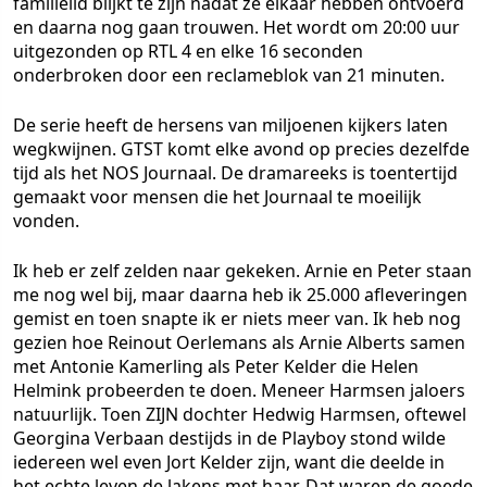
familielid blijkt te zijn nadat ze elkaar hebben ontvoerd
en daarna nog gaan trouwen. Het wordt om 20:00 uur
uitgezonden op RTL 4 en elke 16 seconden
onderbroken door een reclameblok van 21 minuten.
De serie heeft de hersens van miljoenen kijkers laten
wegkwijnen. GTST komt elke avond op precies dezelfde
tijd als het NOS Journaal. De dramareeks is toentertijd
gemaakt voor mensen die het Journaal te moeilijk
vonden.
Ik heb er zelf zelden naar gekeken. Arnie en Peter staan
me nog wel bij, maar daarna heb ik 25.000 afleveringen
gemist en toen snapte ik er niets meer van. Ik heb nog
gezien hoe Reinout Oerlemans als Arnie Alberts samen
met Antonie Kamerling als Peter Kelder die Helen
Helmink probeerden te doen. Meneer Harmsen jaloers
natuurlijk. Toen ZIJN dochter Hedwig Harmsen, oftewel
Georgina Verbaan destijds in de Playboy stond wilde
iedereen wel even Jort Kelder zijn, want die deelde in
het echte leven de lakens met haar. Dat waren de goede