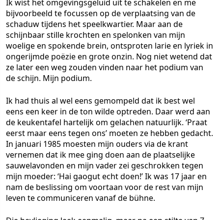
Ik wist het omgevingsgeluid uit te schakelen en me
bijvoorbeeld te focussen op de verplaatsing van de
schaduw tijdens het speelkwartier. Maar aan de
schijnbaar stille krochten en spelonken van mijn
woelige en spokende brein, ontsproten larie en lyriek in
ongerijmde poëzie en grote onzin. Nog niet wetend dat
ze later een weg zouden vinden naar het podium van
de schijn. Mijn podium.
Ik had thuis al wel eens gemompeld dat ik best wel
eens een keer in de ton wilde optreden. Daar werd aan
de keukentafel hartelijk om gelachen natuurlijk. ‘Praat
eerst maar eens tegen ons’ moeten ze hebben gedacht.
In januari 1985 moesten mijn ouders via de krant
vernemen dat ik mee ging doen aan de plaatselijke
sauwelavonden en mijn vader zei geschrokken tegen
mijn moeder: ‘Hai gaogut echt doen!’ Ik was 17 jaar en
nam de beslissing om voortaan voor de rest van mijn
leven te communiceren vanaf de bühne.