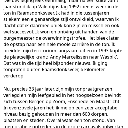
Die bevlieging leek eenmalig, maar na een stilte van 7
jaar stond ik op Valentijnsdag 1992 ineens weer in de
ton in Raamsdonksveer. Ik had in die tussenjaren
stiekem een eigenaardige stijl ontwikkeld, waarvan ik
dacht dat ik daarmee uniek kon zijn en misschien ook
wel succesvol. Ik won en ontving uit handen van de
burgemeester de overwinningstrofee. Het bleek later
de opstap naar een hele mooie carrière in de ton. Ik
breidde mijn territorium langzaam uit en in 1993 kopte
de plaatselijke krant: ‘Andy Marcelissen naar Waspik’.
Dat was in die tijd heel bijzonder nieuws. Ik ging
tonpraten buiten Raamsdonksveer, 6 kilometer
verderop!
Nu, precies 33 jaar later, zijn mijn tonpraatgrenzen
verlegd en mijn leefgebied in het hoogseizoen bevindt
zich tussen Bergen op Zoom, Enschede en Maastricht.
In evenzovele jaren heb ik me op een zeer acceptabel
niveau bezig gehouden in meer dan 600 dorpen,
plaatsen en steden. Overal waar een ton stond. Van
memorabele optredens in de grote carnavalsbolwerken