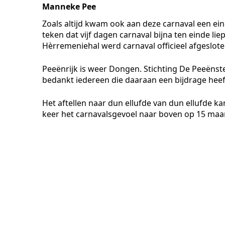
Manneke Pee
Zoals altijd kwam ook aan deze carnaval een ei
teken dat vijf dagen carnaval bijna ten einde lie
Hèrremeniehal werd carnaval officieel afgeslote
Peeënrijk is weer Dongen. Stichting De Peeënst
bedankt iedereen die daaraan een bijdrage heef
Het aftellen naar dun ellufde van dun ellufde k
keer het carnavalsgevoel naar boven op 15 maar