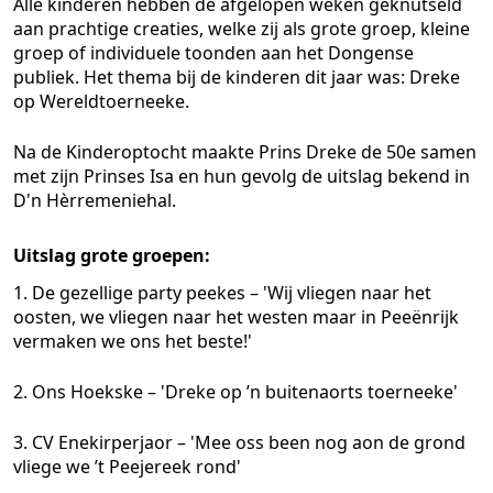
Alle kinderen hebben de afgelopen weken geknutseld
aan prachtige creaties, welke zij als grote groep, kleine
groep of individuele toonden aan het Dongense
publiek. Het thema bij de kinderen dit jaar was: Dreke
op Wereldtoerneeke.
Na de Kinderoptocht maakte Prins Dreke de 50e samen
met zijn Prinses Isa en hun gevolg de uitslag bekend in
D'n Hèrremeniehal.
Uitslag grote groepen:
1. De gezellige party peekes – 'Wij vliegen naar het
oosten, we vliegen naar het westen maar in Peeënrijk
vermaken we ons het beste!'
2. Ons Hoekske – 'Dreke op ’n buitenaorts toerneeke'
3. CV Enekirperjaor – 'Mee oss been nog aon de grond
vliege we ’t Peejereek rond'