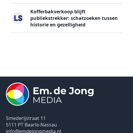
Kofferbakverkoop blijft
publiekstrekker: schatzoeken tussen
historie en gezelligheid
Smederijstraat 11
5111 PT Baarle-Nassau
info@emdejongmedia.nl