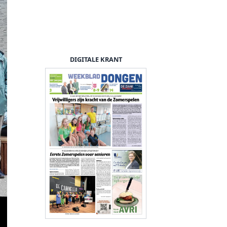
DIGITALE KRANT
wethouder van Eenennaam en directeur/bestuurder Has