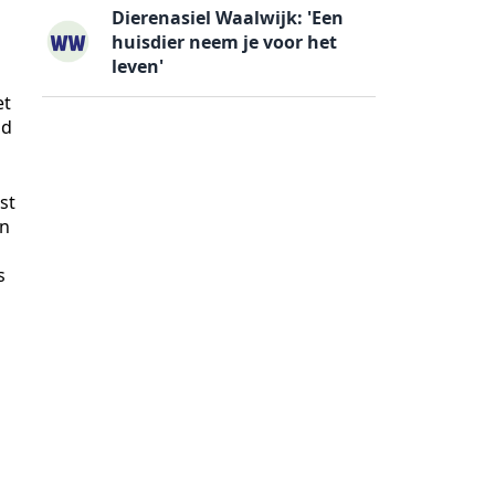
Dierenasiel Waalwijk: 'Een
huisdier neem je voor het
leven'
et
ld
st
an
s