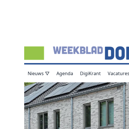
Nieuws ▽
Agenda
DigiKrant
Vacature