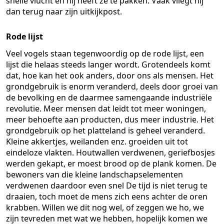
snelle vlucht en hij heeft ze te pakken. Vaak vliegt hij
dan terug naar zijn uitkijkpost.
Rode lijst
Veel vogels staan tegenwoordig op de rode lijst, een
lijst die helaas steeds langer wordt. Grotendeels komt
dat, hoe kan het ook anders, door ons als mensen. Het
grondgebruik is enorm veranderd, deels door groei van
de bevolking en de daarmee samengaande industriële
revolutie. Meer mensen dat leidt tot meer woningen,
meer behoefte aan producten, dus meer industrie. Het
grondgebruik op het platteland is geheel veranderd.
Kleine akkertjes, weilanden enz. groeiden uit tot
eindeloze vlakten. Houtwallen verdwenen, geriefbosjes
werden gekapt, er moest brood op de plank komen. De
bewoners van die kleine landschapselementen
verdwenen daardoor even snel De tijd is niet terug te
draaien, toch moet de mens zich eens achter de oren
krabben. Willen we dit nog wel, of zeggen we ho, we
zijn tevreden met wat we hebben, hopelijk komen we