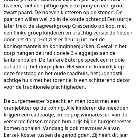
tweeën, met een pittige gevlekte pony en een groot
zwart paard. De hoeven kletteren op de stenen. De
paarden willen wel, zo in de koude ochtend! Een uurtje
later trekt de slagwerkgroep Crescendo op kop, met
een flinke groep kinderen en prachtig versierde fietsen
door het dorp. Het ziet er fleurig uit met de
koningsmantels en koninginnenjurken. Overal in het
dorp hangen de traditionele 3 vlaggetjes aan de
lantarenpalen. De fanfare Euterpe speelt een mooie
aubade op het dorpsplein. Het weer is koninklijk op
deze feestdag en het oude raadhuis, het jugendstil-
achtige huis met het torentje, is een schitterend decor
voor de traditionele plechtigheden.
De burgemeester ’speecht’ en men toost met een
oranjebitter op de koning. Alle kinderen die meedoen
krijgen een cadeautje, en de prijswinnaressen van de
versierde fietsen mogen hun prijs bij de burgemeester
komen ophalen. Vandaag is ook mevrouw Aja van
Eersel- Koster tussen de genodigden. Zij heeft dit jaar