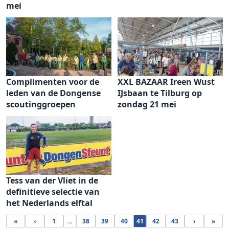
mei
Complimenten voor de
XXL BAZAAR Ireen Wust
leden van de Dongense
IJsbaan te Tilburg op
scoutinggroepen
zondag 21 mei
Tess van der Vliet in de
definitieve selectie van
het Nederlands elftal
«
‹
1
...
38
39
40
41
42
43
›
»