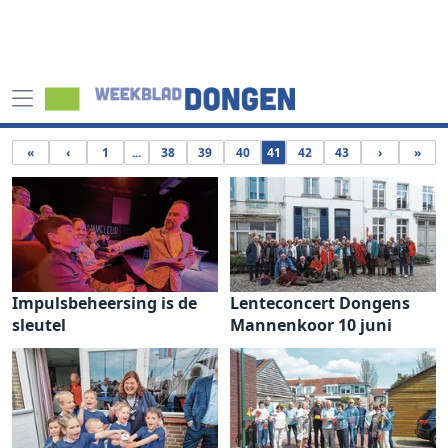
«
‹
1
...
38
39
40
41
42
43
›
»
Impulsbeheersing is de
Lenteconcert Dongens
sleutel
Mannenkoor 10 juni