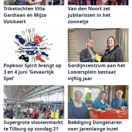
Triketochten Villa
Van den Noort zet
Gardiaan en Mijzo
jubilarissen in het
Volckaert
zonnetje
Popkoor Spirit brengt op
Gordijncentrum aan het
3 en 4 juni ‘Gevaarlijk
Looiersplein bestaat
Spel’
vijftig jaar
Supergrote vlooienmarkt
Beëdiging Dongenaren
te Tilburg op zondag 21
voor jarenlange inzet