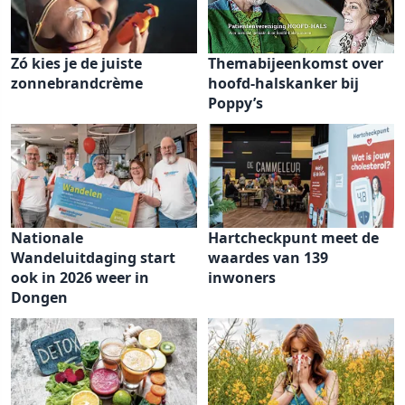
Zó kies je de juiste
Themabijeenkomst over
zonnebrandcrème
hoofd-halskanker bij
Poppy’s
Nationale
Hartcheckpunt meet de
Wandeluitdaging start
waardes van 139
ook in 2026 weer in
inwoners
Dongen