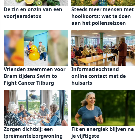
De zin en onzin van een
Steeds meer mensen met
voorjaarsdetox
hooikoorts: wat te doen
aan het pollenseizoen
Vrienden zwemmen voor
Informatieochtend
Bram tijdens Swim to
online contact met de
Fight Cancer Tilburg
huisarts
Zorgen dichtbij: een
Fit en energiek blijven na
(pre)mantelzorgwoning
je vijftigste